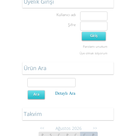
Üyelik Girişi
Kullanıcı adı
Şifre
Parolamı unuttum
Üye olmak istiyorum
Ürün Ara
Detaylı Ara
Takvim
Ağustos 2026
<<
>>
P
S
Ç
P
C
C
P