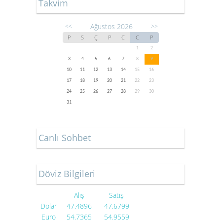
Takvim
Ağustos 2026
<<
>>
P
S
Ç
P
C
C
P
1
2
3
4
5
6
7
8
9
10
11
12
13
14
15
16
17
18
19
20
21
22
23
24
25
26
27
28
29
30
31
Canlı Sohbet
Döviz Bilgileri
Alış
Satış
Dolar
47.4896
47.6799
Euro
54.7365
54.9559