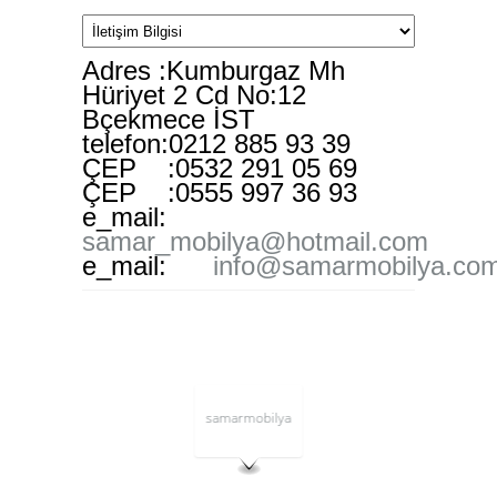
Adres
:Kumburgaz Mh
Hüriyet 2 Cd No:12
Bçekmece İST
telefon
:0212 885 93 39
ÇEP
:0532 291 05 69
ÇEP
:0555 997 36 93
e_mail:
samar_mobilya@hotmail.com
e_mail:
info@samarmobilya.co
samarmobilya