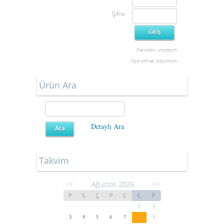
Şifre
Parolamı unuttum
Üye olmak istiyorum
Ürün Ara
Detaylı Ara
Takvim
Ağustos 2026
<<
>>
P
S
Ç
P
C
C
P
1
2
3
4
5
6
7
8
9